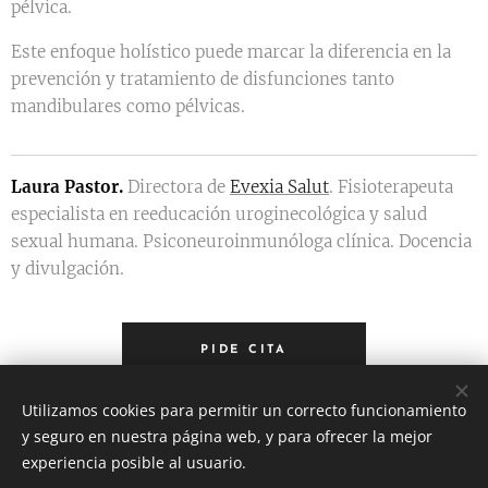
pélvica.
Este enfoque holístico puede marcar la diferencia en la
prevención y tratamiento de disfunciones tanto
mandibulares como pélvicas.
Laura Pastor.
Directora de
Evexia Salut
. Fisioterapeuta
especialista en reeducación uroginecológica y salud
sexual humana. Psiconeuroinmunóloga clínica. Docencia
y divulgación.
PIDE CITA
Utilizamos cookies para permitir un correcto funcionamiento
y seguro en nuestra página web, y para ofrecer la mejor
experiencia posible al usuario.