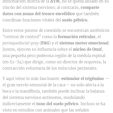
información directa de la
ATM
, no se queda aislado en su
rincón del sistema nervioso; al contrario,
comparte
datos con zonas del tronco encefálico
que también
coordinan funciones vitales del
suelo pélvico.
Entre estos puntos de conexión se encuentran auténticos
"centros de control" como la
formación reticular
, el
periaqueductal gray
(
PAG
) y el
sistema motor emocional
.
Juntos, ejercen su influencia sobre el
núcleo de Onuf
,
una pequeña pero poderosa región de la médula espinal
(en S2–S4) que dirige, como un director de orquesta, la
contracción voluntaria de los músculos perineales.
Y aquí viene lo más fascinante:
estimular el trigémino
—
el gran nervio sensorial de la cara— no solo afecta a la
boca o la mandíbula, también puede inclinar la balanza
del sistema nervioso autónomo, modulando
indirectamente el
tono del suelo pélvico
. Incluso se ha
visto en estudios con animales que las señales