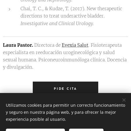
Chai, T. C., & Kudze, T. (2017). New therapeutic
directions to treat underactive bladder.
Investigative and Clinical Urology.
Laura Pastor.
Directora de
Evexia Salut
. Fisioterapeuta
especialista en reeducación uroginecológica y salud
sexual humana. Psiconeuroinmunóloga clínica. Docencia
y divulgación.
PIDE CITA
Utilizamos cookies para permitir un correcto funcionamiento
y seguro en nuestra página web, y para ofrecer la mejor
experiencia posible al usuario.